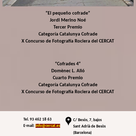
“El pequeño cofrade”
Jordi Merino Noé
Tercer Premio
Categoría Catalunya Cofrade
X Concurso de Fotografía Rociera del CERCAT
“Cofrades 4”
Domènec L. Alió
Cuarto Premio
Categoría Catalunya Cofrade
X Concurso de Fotografía Rociera del CERCAT
Tel. 93 462 18 63
C/
Besòs, 7, bajos
E-mail:
info@cercat.es
Sant Adrià de Besòs
(Barcelona)