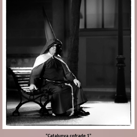
“Catalunya cofrade 1”