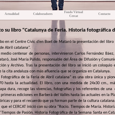
Fondo Virtual
Actualidad
Colaboradores
Contacto
Cercat
 su libro "Catalunya de Feria. Historia fotográfica d
abo en el Centre Cívic d’en Boet de Mataró la presentación del libr
 de Abril catalana”.
 medio centenar de personas, intervinieron Carlos Fernández Báez,
taró, José María Pulido, responsable del Área de Difusión y Comun
n y Archivo. Tras la presentación del libro se inició un coloquio e
e la cita andaluza con más afluencia que se organiza en Catalunya.
ia Fotográfica de la Feria de Abril catalana” es una obra única y pi
s 70 hasta la actualidad. El libro, con una medida de 24x30 cm., m
apa dura, recoge las vivencias, fotografías y los referentes de una
 primeras ediciones en Barberà del Vallès hasta las actuales en la P
óricas y para el recuerdo que ya forman parte de la cultura catalana
ía que el CERCAT inició con su obra “Rocío. Tiempos de María. Histori
Tiempos de Pasión. Historia Fotográfica de la Semana Santa en Cat