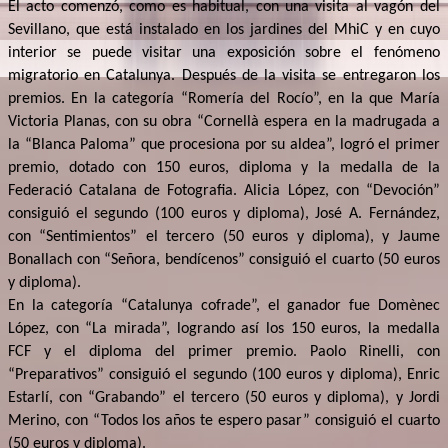
El acto comenzó, como es habitual, con una visita al vagón del
Sevillano, que está instalado en los jardines del MhiC y en cuyo
interior se puede visitar una exposición sobre el fenómeno
migratorio en Catalunya. Después de la visita se entregaron los
premios. En la categoría “Romería del Rocío”, en la que María
Victoria Planas, con su obra “Cornellà espera en la madrugada a
la “Blanca Paloma” que procesiona por su aldea”, logró el primer
premio, dotado con 150 euros, diploma y la medalla de la
Federació Catalana de Fotografia. Alicia López, con “Devoción”
consiguió el segundo (100 euros y diploma), José A. Fernández,
con “Sentimientos” el tercero (50 euros y diploma), y Jaume
Bonallach con “Señora, bendícenos” consiguió el cuarto (50 euros
y diploma).
En la categoría “Catalunya cofrade”, el ganador fue Domènec
López, con “La mirada”, logrando así los 150 euros, la medalla
FCF y el diploma del primer premio. Paolo Rinelli, con
“Preparativos” consiguió el segundo (100 euros y diploma), Enric
Estarlí, con “Grabando” el tercero (50 euros y diploma), y Jordi
Merino, con “Todos los años te espero pasar” consiguió el cuarto
(50 euros y diploma).