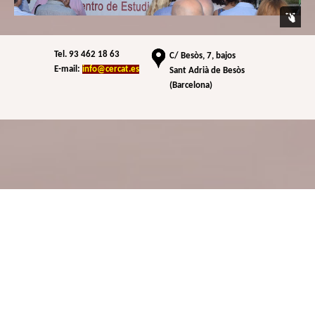
Tel. 93 462 18 63
C/
Besòs, 7, bajos
E-mail:
info@cercat.es
Sant Adrià de Besòs
(Barcelona)