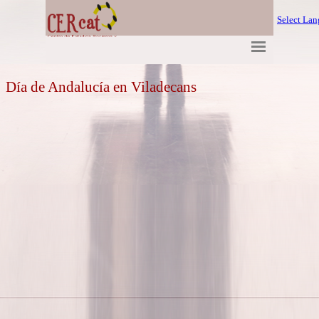
Select La
Día de Andalucía en Viladecans