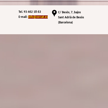
Tel. 93 462 18 63
C/
Besòs, 7, bajos
E-mail:
info@cercat.es
Sant Adrià de Besòs
(Barcelona)