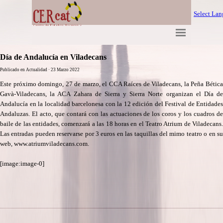
Select La
Día de Andalucía en Viladecans
Publicado en
Actualidad
· 23 Marzo 2022
Este próximo domingo, 27 de marzo, el CCA Raíces de Viladecans, la Peña Bética
Gavà-Viladecans, la ACA Zahara de Sierra y Sierra Norte organizan el Día de
Andalucía en la localidad barcelonesa con la 12 edición del Festival de Entidades
Andaluzas. El acto, que contará con las actuaciones de los coros y los cuadros de
baile de las entidades, comenzará a las 18 horas en el Teatro Atrium de Viladecans.
Las entradas pueden reservarse por 3 euros en las taquillas del mimo teatro o en su
web, www.atriumviladecans.com.
[image:image-0]