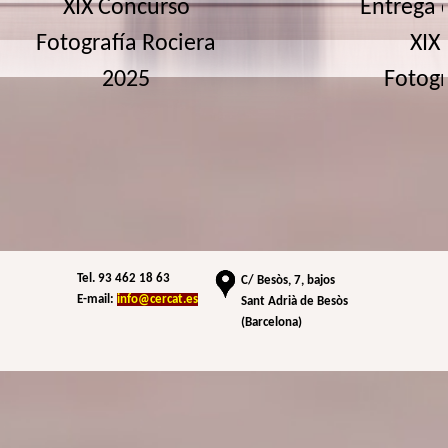
XIX Concurso
Entrega 
Fotografía Rociera
XIX
2025
Fotogr
Tel. 93 462 18 63
C/
Besòs, 7, bajos
E-mail:
info@cercat.es
Sant Adrià de Besòs
(Barcelona)